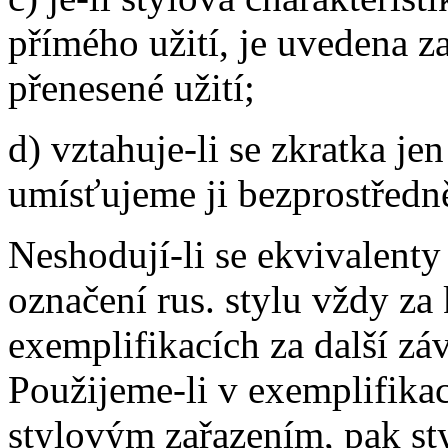
přímého užití, je uvedena z
přenesené užití;
d) vztahuje-li se zkratka je
umísťujeme ji bezprostředn
Neshodují-li se ekvivalent
označení rus. stylu vždy z
exemplifikacích za další z
Použijeme-li v exemplifikac
stylovým zařazením, pak st