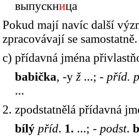
выпускн
и
ца
Pokud mají navíc další význ
zpracovávají se samostatně.
c) přídavná jména přivlastň
babička
, -y
ž
...; -
příd. p
...
2. zpodstatnělá přídavná jm
bílý
příd
.
1.
...; -
podst
.
b