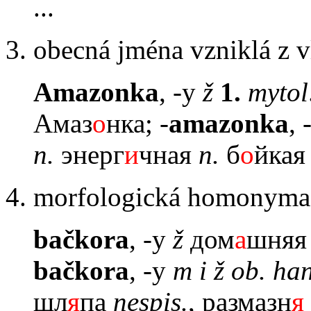
...
3. obecná jména vzniklá z v
Amazonka
, -y
ž
1.
mytol
Амаз
о
нка; -
amazonka
, 
n.
энерг
и
чная
n.
б
o
йкая
4. morfologická homonyma
bačkora
, -y
ž
дом
а
шняя
bačkora
, -y
m i ž ob. ha
шл
я
па
nespis.
, размазн
я