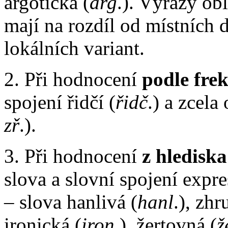
argotická (
arg
.).
Výrazy obl
mají na rozdíl od místních
lokálních variant.
2. Při hodnocení
podle fre
spojení řidčí (
řidč
.) a zcela
zř
.).
3. Při hodnocení
z hledisk
slova a slovní spojení expre
– slova hanlivá (
hanl
.), zhr
ironická (
iron
.), žertovná (
ž