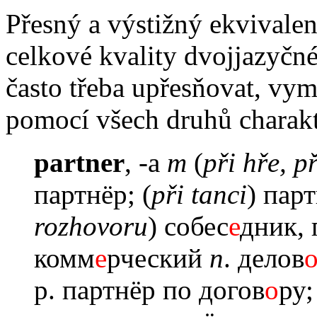
Přesný a výstižný ekvivalen
celkové kvality dvojjazyčné
často třeba upřesňovat, vym
pomocí všech druhů charakte
partner
, -a
m
(
při hře, p
партнёр; (
při tanci
) парт
rozhovoru
) собес
е
дник, 
комм
е
рческий
n
. делов
р. партнёр по догов
о
ру;