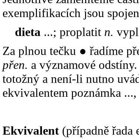
exemplifikacích jsou spoje
dieta
...; proplatit
n.
vypla
Za plnou tečku ● řadíme př
přen.
a významové odstíny. J
totožný a není-li nutno uvád
ekvivalentem poznámka ...
Ekvivalent
(případně řada 