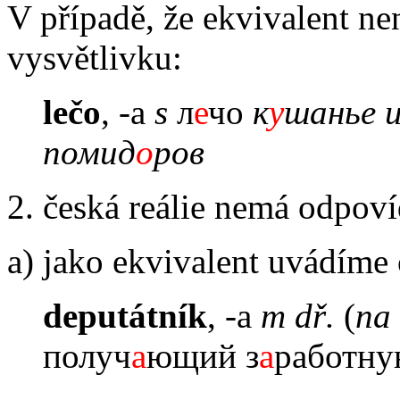
V případě, že ekvivalent ne
vysvětlivku:
lečo
, -a
s
л
е
чо
к
у
шанье и
помид
о
ров
2. česká reálie nemá odpovíd
a) jako ekvivalent uvádíme 
deputátník
, -a
m dř.
(
na 
получ
а
ющий з
а
работну