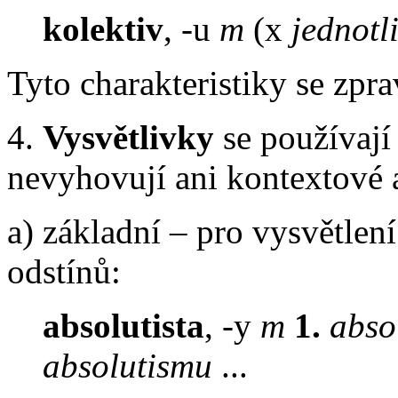
kolektiv
, -u
m
(x
jednotl
Tyto charakteristiky se zpr
4.
Vysvětlivky
se používají
nevyhovují ani kontextové 
a) základní – pro vysvětle
odstínů:
absolutista
, -y
m
1.
abso
absolutismu
...