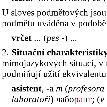
U sloves podmětových jsou 
podmětu uváděna v podobě
vrčet
... (
pes
-) ...
2.
Situační charakteristik
mimojazykových situací, v n
podmiňují užití ekvivalentu
asistent
, -a
m
(
profesora 
laboratoři
) лабор
а
нт; (
v