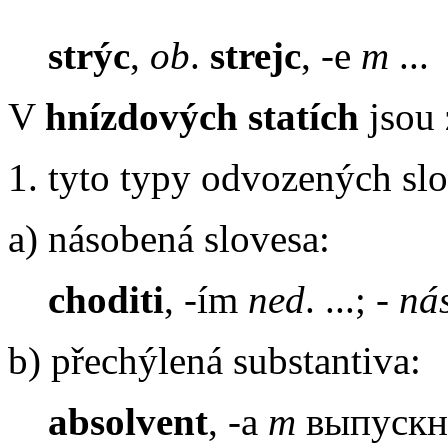
strýc
,
ob
.
strejc
, -e
m
...
V
hnízdových statích
jsou 
1. tyto typy odvozených slo
a) násobená slovesa:
choditi
, -ím
ned
. ...; -
ná
b) přechýlená substantiva:
absolvent
, -a
m
выпускн