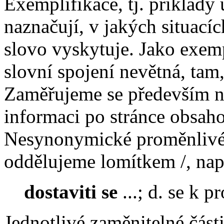
Exemplifikace, tj. příklady
naznačují, v jakých situací
slovo vyskytuje. Jako exem
slovní spojení nevětná, tam,
Zaměřujeme se především na
informaci po stránce obsah
Nesynonymické proměnlivé č
oddělujeme lomítkem /, nap
dostaviti se
...; d. se k 
Jednotlivé zaměnitelné čás