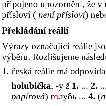
připojeno upozornění, že v 
přísloví (
není přísloví
) neb
Překládání reálií
Výrazy označující reálie j
výběru. Rozlišujeme následu
1. česká reálie má odpovídaj
holubička
, -y
ž
1.
...
2.
.
papírová
) г
о
лубь ...
4.
(
n