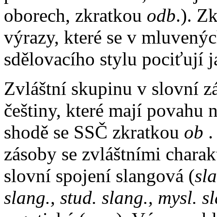
oborech, zkratkou
odb
.). Z
výrazy, které se v mluvený
sdělovacího stylu pociťují j
Zvláštní skupinu v slovní z
češtiny, které mají povahu
shodě se SSČ zkratkou
ob
.
zásoby se zvláštními charak
slovní spojení slangová (
sl
slang., stud. slang., mysl. s