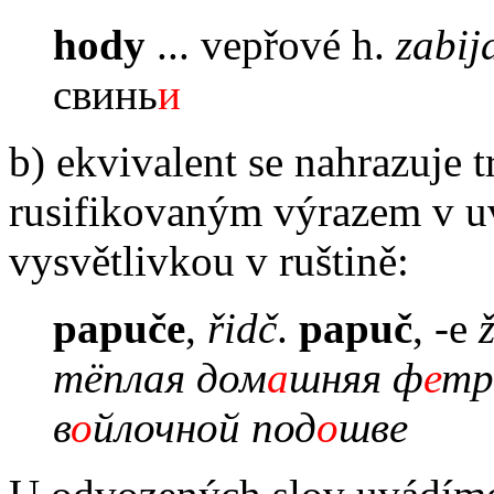
hody
... vepřové h.
zabij
свинь
и
b) ekvivalent se nahrazuje 
rusifikovaným výrazem v uv
vysvětlivkou v ruštině:
papuče
,
řidč
.
papuč
, -e
тёплая дом
а
шняя ф
е
тр
в
о
йлочной под
о
шве