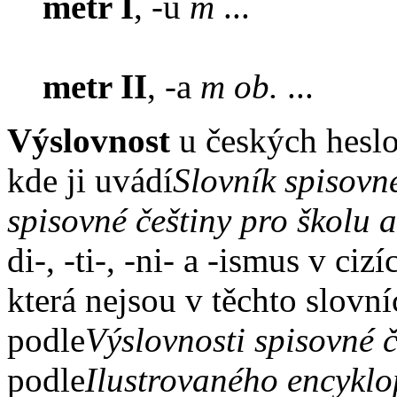
metr I
, -u
m
...
metr II
, -a
m ob.
...
Výslovnost
u českých hesl
kde ji uvádí
Slovník spisovn
spisovné češtiny pro školu a
di-, -ti-, -ni- a -ismus v ciz
která nejsou v těchto slovn
podle
Výslovnosti spisovné č
podle
Ilustrovaného encyklo