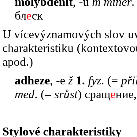
molybdenit
, -u
m miner
бл
е
ск
U vícevýznamových slov uvá
charakteristiku (kontextov
apod.)
adheze
, -e
ž
1.
fyz
. (=
při
med
. (=
srůst
) сращ
е
ние,
Stylové charakteristiky