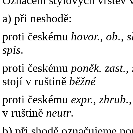
Označení stylových vrstev v
a) při neshodě:
proti českému
hovor., ob., s
spis
.
proti českému
poněk. zast., z
stojí v ruštině
běžné
proti českému
expr., zhrub.,
v ruštině
neutr
.
b) při shodě označujeme po