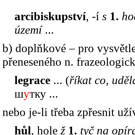
arcibiskupství
, -í
s
1.
ho
území
...
b) doplňkové – pro vysvětl
přeneseného n. frazeologick
legrace
... (
říkat co, uděl
ш
у
тку ...
nebo je-li třeba zpřesnit už
hůl
, hole
ž
1.
tyč na opír