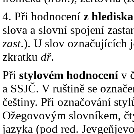
4. Při hodnocení
z hlediska
slova a slovní spojení zastar
zast
.). U slov označujících 
zkratku
dř
.
Při
stylovém hodnocení
v č
a SSJČ. V ruštině se označen
češtiny. Při označování sty
Ožegovovým slovníkem, čt
jazyka (pod red. Jevgeňje