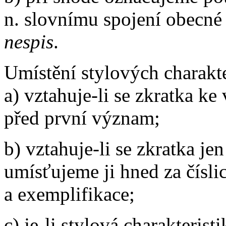
n. slovnímu spojení obecné 
nespis
.
Umístění stylových charakte
a) vztahuje-li se zkratka 
před první význam;
b) vztahuje-li se zkratka j
umísťujeme ji hned za číslic
a exemplifikace;
c) je-li stylová charakteris