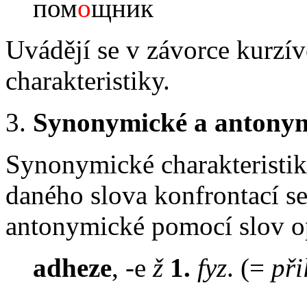
пом
о
щник
Uvádějí se v závorce kurzív
charakteristiky.
3.
Synonymické a antonym
Synonymické
charakteristi
daného slova konfrontací s
antonymické pomocí slov 
adheze
, -e
ž
1.
fyz
. (=
při