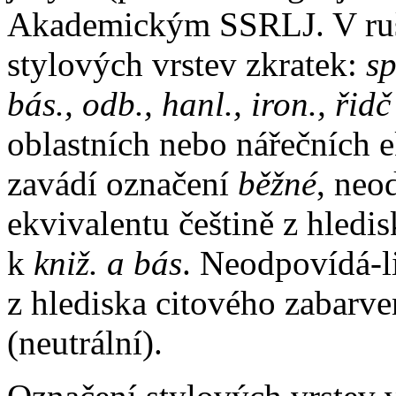
Akademickým SSRLJ. V ruš
stylových vrstev zkratek:
sp
bás., odb., hanl., iron., řid
oblastních nebo nářečních 
zavádí označení
běžné
, neo
ekvivalentu češtině z hledis
k
kniž. a bás
. Neodpovídá-l
z hlediska citového zabarv
(neutrální).