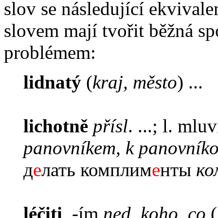
slov se následující ekvival
slovem mají tvořit běžná sp
problémem:
lidnatý
(
kraj, město
) ...
lichotně
přísl
. ...; l. mlu
panovníkem, k panovníko
д
е
лать комплим
е
нты
ко
léčiti
, -ím
ned. koho, co
(