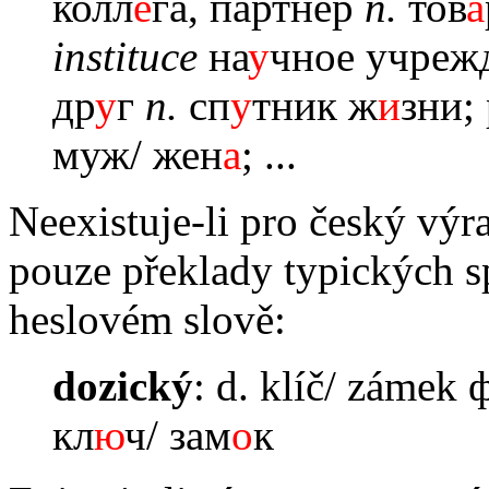
колл
е
га, партнёр
n.
тов
а
instituce
на
у
чное учреж
др
у
г
n.
сп
у
тник ж
и
зни; 
муж/ жен
а
; ...
Neexistuje-li pro český výr
pouze překlady typických s
heslovém slově:
dozický
: d. klíč/ zámek
кл
ю
ч/ зам
о
к