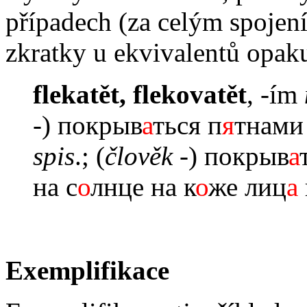
případech (za celým spojení
zkratky u ekvivalentů opaku
flekatět, flekovatět
, -ím
-) покрыв
а
ться п
я
тнам
spis
.; (
člověk
-) покрыв
а
на с
о
лнце на к
о
же лиц
а
Exemplifikace