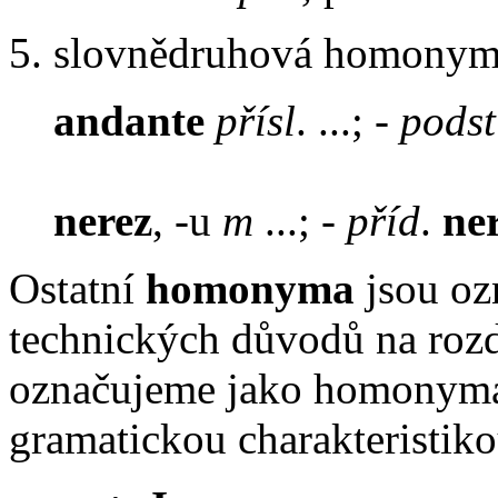
5. slovnědruhová homony
andante
přísl
. ...; -
podst
nerez
, -u
m
...; -
příd
.
ne
Ostatní
homonyma
jsou oz
technických důvodů na rozd
označujeme jako homonyma i 
gramatickou charakteristiko