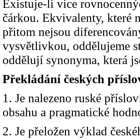
Existuje-li více rovnocenný
čárkou. Ekvivalenty, které
přitom nejsou diferencovány
vysvětlivkou, oddělujeme s
oddělují synonyma, která js
Překládání českých příslo
1. Je nalezeno ruské přísl
obsahu a pragmatické hodno
2. Je přeložen výklad české